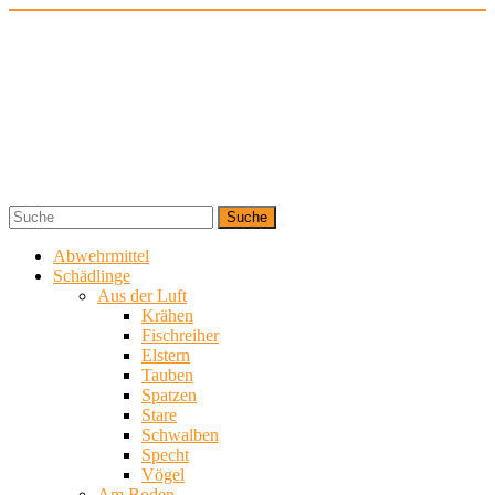
Skip
to
content
Suche
Schädlinge
DerVertreiber.de
vertreiben!
Abwehrmittel
Schädlinge
Aus der Luft
Krähen
Fischreiher
Elstern
Tauben
Spatzen
Stare
Schwalben
Specht
Vögel
Am Boden