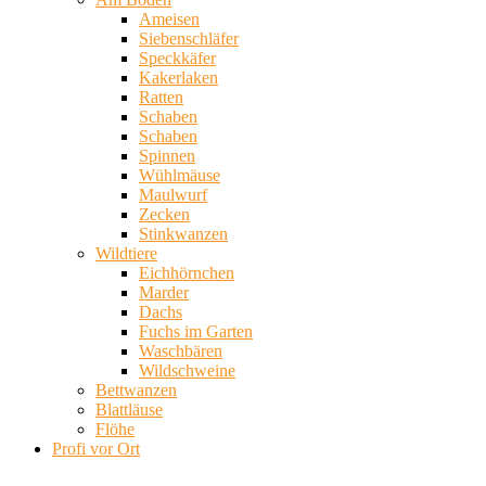
Ameisen
Siebenschläfer
Speckkäfer
Kakerlaken
Ratten
Schaben
Schaben
Spinnen
Wühlmäuse
Maulwurf
Zecken
Stinkwanzen
Wildtiere
Eichhörnchen
Marder
Dachs
Fuchs im Garten
Waschbären
Wildschweine
Bettwanzen
Blattläuse
Flöhe
Profi vor Ort